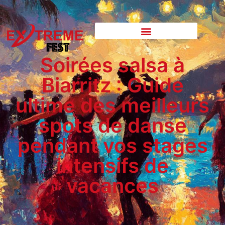
Soirées salsa à
Biarritz : Guide
ultime des meilleurs
spots de danse
pendant vos stages
intensifs de
vacances